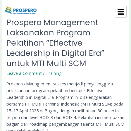
Skip
to
content
Prospero Management
Prospero
Management
Laksanakan Program
Laksanakan
Pelatihan “Effective
Program
Pelatihan
Leadership in Digital Era”
“Effective
Leadership
untuk MTI Multi SCM
in
Leave a Comment
/
Training
Digital
Era”
Prospero Management sukses menjadi penyelenggara
untuk
pelaksanaan program pelatihan bertajuk Effective
MTI
Leadership in Digital Era. Program ini diselenggarakan
Multi
bersama PT Multi Terminal Indonesia (MTI Multi SCM) pada
SCM
15–17 April 2025 di Bogor, dengan melibatkan 30 peserta
terpilih dari level BOD-3 dan BOD-4. Pelatihan ini merupakan
bagian dari roadmap pengembangan talenta MTI Multi SCM
yang telah melalui […]