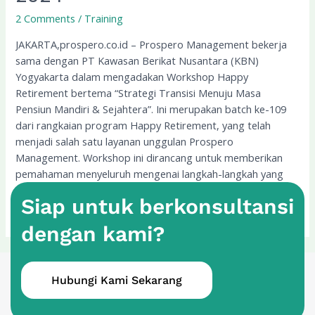
Selenggarakan
2 Comments
/
Training
Training
“Happy
JAKARTA,prospero.co.id – Prospero Management bekerja
Retirement”
sama dengan PT Kawasan Berikat Nusantara (KBN)
2024
Yogyakarta dalam mengadakan Workshop Happy
Retirement bertema “Strategi Transisi Menuju Masa
Pensiun Mandiri & Sejahtera”. Ini merupakan batch ke-109
dari rangkaian program Happy Retirement, yang telah
menjadi salah satu layanan unggulan Prospero
Management. Workshop ini dirancang untuk memberikan
pemahaman menyeluruh mengenai langkah-langkah yang
Siap untuk berkonsultansi
Read More »
dengan kami?
Hubungi Kami Sekarang