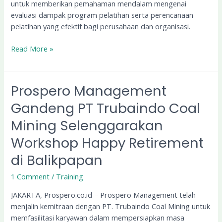
untuk memberikan pemahaman mendalam mengenai
evaluasi dampak program pelatihan serta perencanaan
pelatihan yang efektif bagi perusahaan dan organisasi.
Read More »
Prospero Management
Prospero
Management
Gandeng PT Trubaindo Coal
Gandeng
Mining Selenggarakan
PT
Trubaindo
Workshop Happy Retirement
Coal
Mining
di Balikpapan
Selenggarakan
1 Comment
/
Training
Workshop
Happy
JAKARTA, Prospero.co.id – Prospero Management telah
Retirement
menjalin kemitraan dengan PT. Trubaindo Coal Mining untuk
di
memfasilitasi karyawan dalam mempersiapkan masa