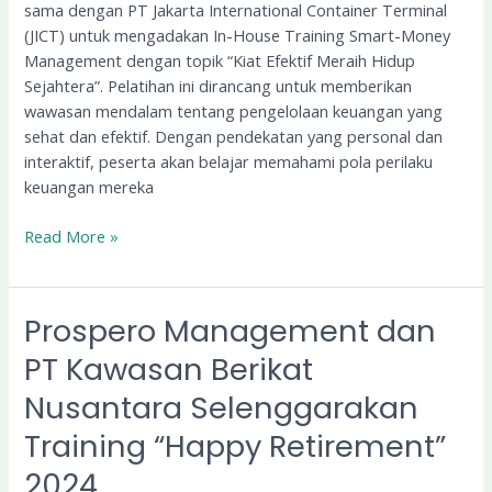
sama dengan PT Jakarta International Container Terminal
Money
(JICT) untuk mengadakan In-House Training Smart-Money
Management
Management dengan topik “Kiat Efektif Meraih Hidup
Sejahtera”. Pelatihan ini dirancang untuk memberikan
wawasan mendalam tentang pengelolaan keuangan yang
sehat dan efektif. Dengan pendekatan yang personal dan
interaktif, peserta akan belajar memahami pola perilaku
keuangan mereka
Read More »
Prospero Management dan
Prospero
Management
PT Kawasan Berikat
dan
Nusantara Selenggarakan
PT
Kawasan
Training “Happy Retirement”
Berikat
Nusantara
2024