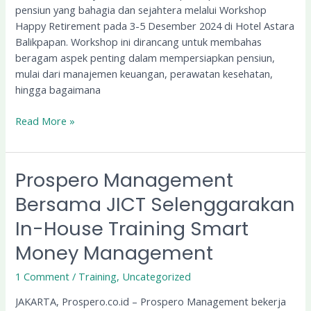
Balikpapan
pensiun yang bahagia dan sejahtera melalui Workshop
Happy Retirement pada 3-5 Desember 2024 di Hotel Astara
Balikpapan. Workshop ini dirancang untuk membahas
beragam aspek penting dalam mempersiapkan pensiun,
mulai dari manajemen keuangan, perawatan kesehatan,
hingga bagaimana
Read More »
Prospero Management
Prospero
Management
Bersama JICT Selenggarakan
Bersama
In-House Training Smart
JICT
Selenggarakan
Money Management
In-
House
1 Comment
/
Training
,
Uncategorized
Training
JAKARTA, Prospero.co.id – Prospero Management bekerja
Smart