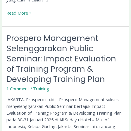
Read More »
Prospero Management
Prospero
Management
Selenggarakan Public
Selenggarakan
Seminar: Impact Evaluation
Public
Seminar:
of Training Program &
Impact
Evaluation
Developing Training Plan
of
1 Comment
/
Training
Training
Program
JAKARTA, Prospero.co.id – Prospero Management sukses
&
menyelenggarakan Public Seminar bertajuk Impact
Developing
Evaluation of Training Program & Developing Training Plan
Training
pada 30-31 Januari 2025 di All Sedayu Hotel – Mall of
Plan
Indonesia, Kelapa Gading, Jakarta. Seminar ini dirancang