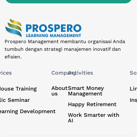
Prospero Management membantu organisasi Anda
tumbuh dengan strategi manajemen inovatif dan
efisien.
vices
Company
Activities
So
About
Smart Money
House Training
Li
us
Management
lic Seminar
In
Happy Retirement
earning Development
Work Smarter with
AI