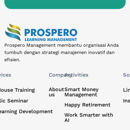
Prospero Management membantu organisasi Anda
tumbuh dengan strategi manajemen inovatif dan
efisien.
vices
Company
Activities
So
About
Smart Money
House Training
Li
us
Management
lic Seminar
In
Happy Retirement
earning Development
Work Smarter with
AI